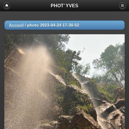
PHOT’ YVES
Accueil
/
photo 2023-04-24 17-30-52