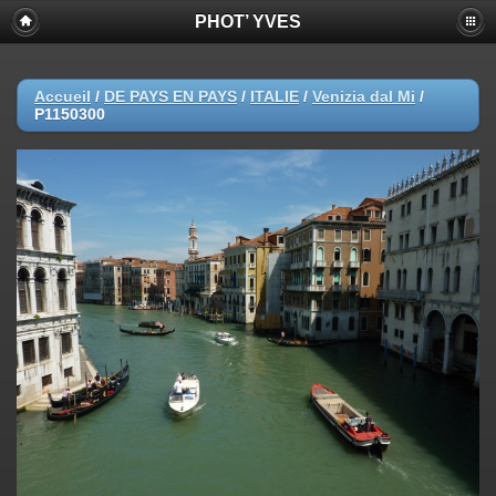
PHOT’ YVES
Accueil
/
DE PAYS EN PAYS
/
ITALIE
/
Venizia dal Mi
/
P1150300